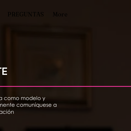
PREGUNTAS
More
TE
ista como modelo y
damente comuníquese a
lación