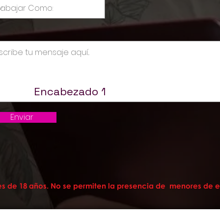
Encabezado 1
Enviar
s de 18 años. No se permiten la presencia de menores de ed